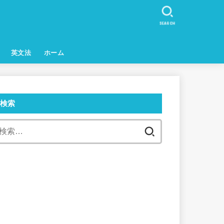
SEARCH
英文法
ホーム
検索
検
索: