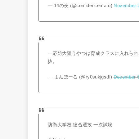
— 14の夜 (@confidencemaro)
November 2
一応防大狙うやつは育成クラスに入れられ
抜。
— まんほーる (@ry0sukjgsdf)
December 6
防衛大学校 総合選抜 一次試験