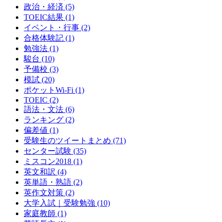
政治・経済
(5)
TOEIC結果
(1)
イベント・行事
(2)
合格体験記
(1)
勉強法
(1)
駿台
(10)
予備校
(3)
模試
(20)
ポケットWi-Fi
(1)
TOEIC
(2)
語法・文法
(6)
ランキング
(2)
偏差値
(1)
受験生のツイートまとめ
(71)
センター試験
(35)
ミスコン2018
(1)
英文和訳
(4)
英単語・熟語
(2)
英作文対策
(2)
大学入試｜受験勉強
(10)
家庭教師
(1)