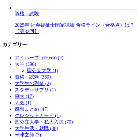
資格・試験
2025年 社会福祉士国家試験 合格ライン（合格点）は？
【第32回】
カテゴリー
アイハーブ（iHerb)
(2)
大学
(398)
国公立大学
(1)
資格・試験
(369)
大学生の副業
(2)
スタディサプリ
(1)
東大
(17)
Ｚ会
(1)
感想まとめ
(47)
クレジットカード
(1)
国公立大学・私大入試
(70)
大学生活・就職
(38)
米津玄師
(3)