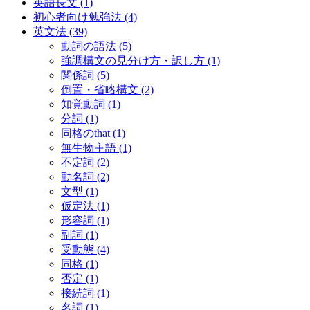
英語長文
(1)
初心者向け勉強法
(4)
英文法
(39)
動詞の語法
(5)
強調構文の見分け方・訳し方
(1)
関係詞
(5)
倒置・省略構文
(2)
知覚動詞
(1)
分詞
(1)
同格のthat
(1)
無生物主語
(1)
不定詞
(2)
動名詞
(2)
文型
(1)
仮定法
(1)
形容詞
(1)
副詞
(1)
受動態
(4)
同格
(1)
否定
(1)
接続詞
(1)
名詞
(1)