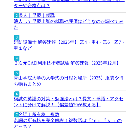
ダーや合格点は？
浪人して早慶上智の就職や評価はどうなのか調べてみ
た
消防設備士 解答速報【2025年】 乙4・甲4・乙6・乙7・
甲１など
３次元CAD利用技術者試験 解答速報【2025年12月】
青山学院大学の入学式の日程と場所【2025】服装や持
ち物もまとめ
模試の英語の対策・勉強法とは？長文・単語・アクセ
ントに分けて解説！【偏差値70が教える】
名詞の所有格を完全解説！複数形は『’ｓ』『ｓ’』の
どっち？