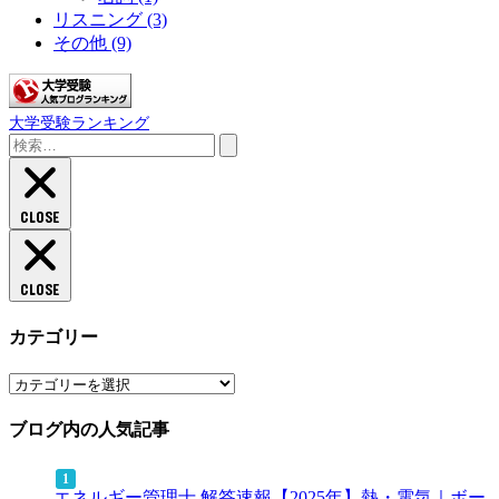
リスニング
(3)
その他
(9)
大学受験ランキング
検
索:
CLOSE
CLOSE
カテゴリー
カ
テ
ブログ内の人気記事
ゴ
リ
ー
エネルギー管理士 解答速報【2025年】熱・電気｜ボー