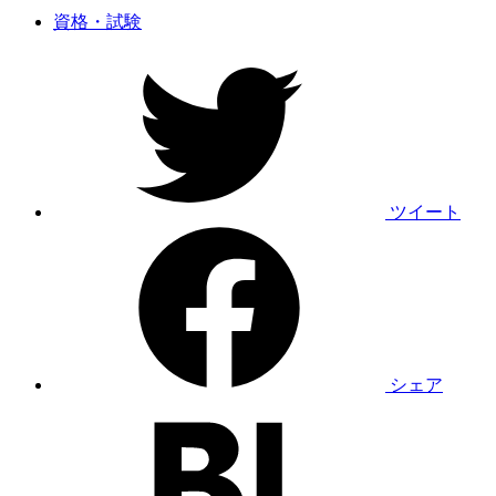
索:
資格・試験
ツイート
シェア