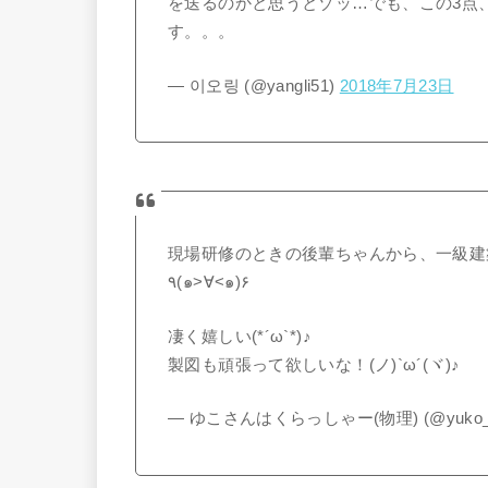
を送るのかと思うとゾッ…でも、この3点
す。。。
— 이오링 (@yangli51)
2018年7月23日
現場研修のときの後輩ちゃんから、一級建
٩(๑>∀<๑)۶
凄く嬉しい(*´ω`*)♪
製図も頑張って欲しいな！(ノ)`ω´(ヾ)♪
— ゆこさんはくらっしゃー(物理) (@yuko_n