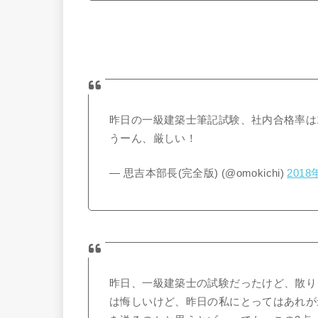
昨日の一級建築士筆記試験、社内合格率は1
うーん、厳しい！
— 思吉本部長(完全版) (@omokichi)
2018
昨日、一級建築士の試験だったけど、散り
は悔しいけど、昨日の私にとってはあれが