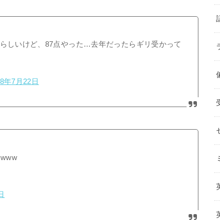
点らしいけど、87点やった…去年だったらギリ受かって
18年7月22日
www
日