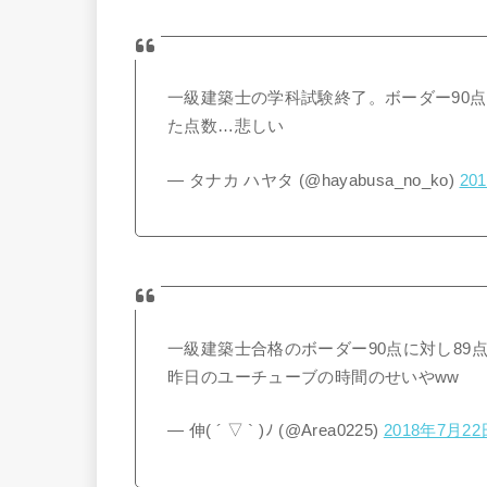
一級建築士の学科試験終了。ボーダー90
た点数…悲しい
— タナカ ハヤタ (@hayabusa_no_ko)
20
一級建築士合格のボーダー90点に対し89点
昨日のユーチューブの時間のせいやww
— 伸( ´ ▽ ` )ﾉ (@Area0225)
2018年7月22