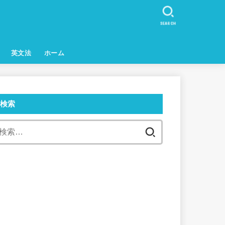
SEARCH
英文法
ホーム
検索
検
索: