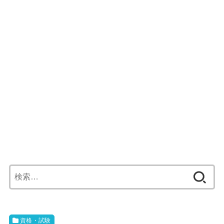
検
索:
資格・試験