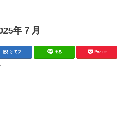
025年７月
はてブ
送る
Pocket
す