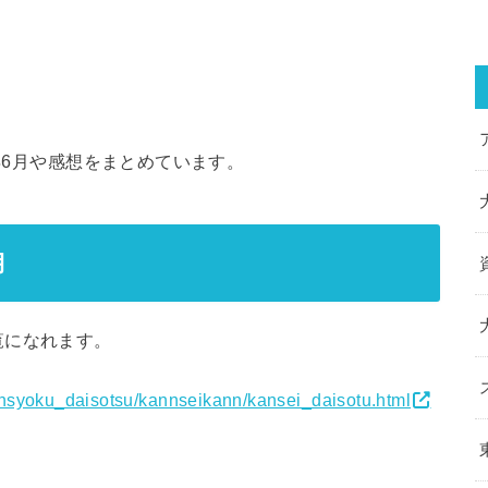
5年6月や感想をまとめています。
月
覧になれます。
onnsyoku_daisotsu/kannseikann/kansei_daisotu.html