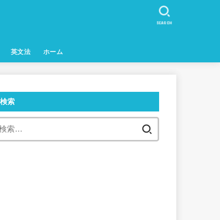
SEARCH
英文法
ホーム
検索
検
索: