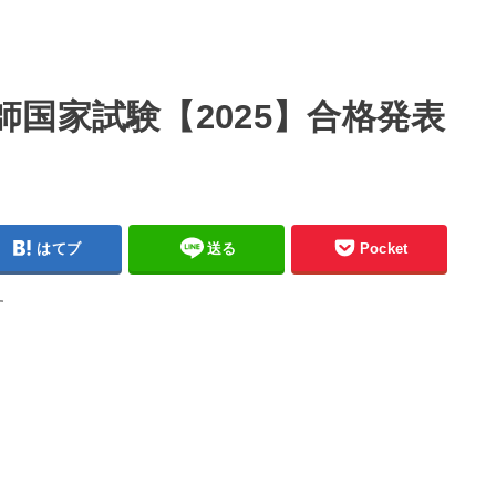
国家試験【2025】合格発表
はてブ
送る
Pocket
す