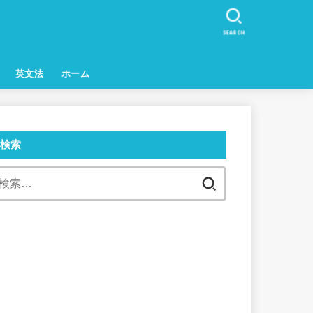
SEARCH
英文法
ホーム
検索
検
索: