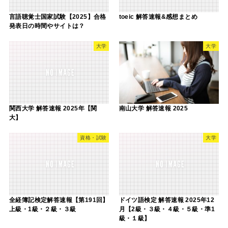
言語聴覚士国家試験【2025】合格
toeic 解答速報&感想まとめ
発表日の時間やサイトは？
大学
大学
関西大学 解答速報 2025年【関
南山大学 解答速報 2025
大】
資格・試験
大学
全経簿記検定解答速報【第191回】
ドイツ語検定 解答速報 2025年12
上級・1級・２級・３級
月【2級・３級・４級・５級・準1
級・１級】