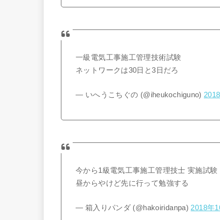
一級電気工事施工管理技術試験
ネットワークは30日と3日だろ
— いへうこちぐの (@iheukochiguno)
201
今から1級電気工事施工管理技士 実施試験
昼からやけど先に行って勉強する
— 箱入りパンダ (@hakoiridanpa)
2018年