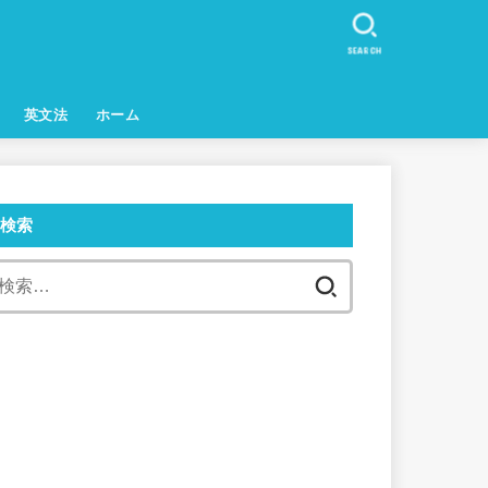
SEARCH
英文法
ホーム
検索
検
索: