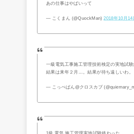
あの仕事はやばいって
— こくまん (@QuockMan)
2018年10月1
一級電気工事施工管理技術検定の実地試験
結果は来年２月…。結果が待ち遠しいわ
— こっぺぱん@クロスカブ (@quiemary_m
1級 電気 施工管理実地試験終わった