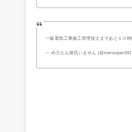
一級電気工事施工管理技士まであと１０時
— めろたん彼氏いません (@meronpan341