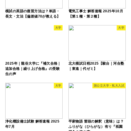
模試の英語の復習方法は？単語・
電気工事士 解答速報 2025年10月
長文・文法【偏差値70が教える】
【第１種・第２種】
大学
大学
2025年｜龍谷大学に『補欠合格｜
北大模試日程2025【駿台｜河合塾
追加合格｜繰り上げ合格』の受験
｜東進｜代ゼミ】
生の声
大学
国公立大学・私大入試
浄化槽設備士試験 解答速報 2025
平家物語 冒頭の解釈（意味）は？
年7月
ふりがな（ひらがな）有り『祇園