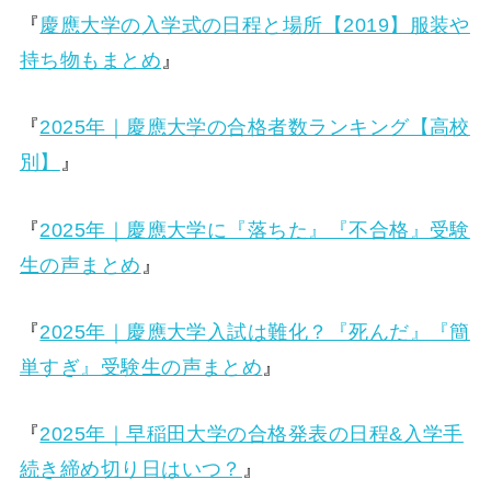
『
慶應大学の入学式の日程と場所【2019】服装や
持ち物もまとめ
』
『
2025年｜慶應大学の合格者数ランキング【高校
別】
』
『
2025年｜慶應大学に『落ちた』『不合格』受験
生の声まとめ
』
『
2025年｜慶應大学入試は難化？『死んだ』『簡
単すぎ』受験生の声まとめ
』
『
2025年｜早稲田大学の合格発表の日程&入学手
続き締め切り日はいつ？
』