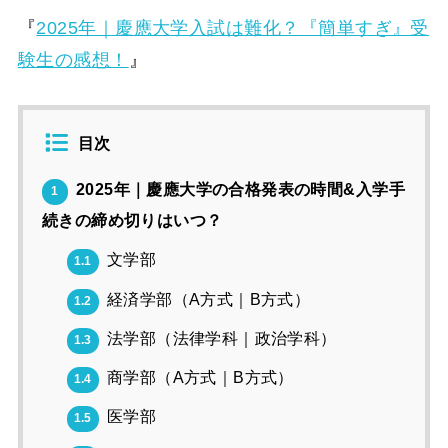
『
2025年｜慶應大学入試は難化？『簡単すぎ』受
験生の感想！
』
目次
2025年｜慶應大学の合格発表の時間&入学手
1
続きの締め切りはいつ？
文学部
1.1
経済学部（A方式｜B方式）
1.2
法学部（法律学科｜政治学科）
1.3
商学部（A方式｜B方式）
1.4
医学部
1.5