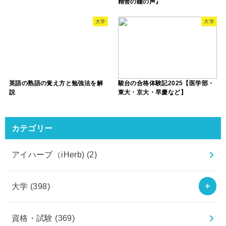
精舎の鐘の声』
大学
大学
英語の熟語の覚え方と勉強法を解
駿台の合格体験記2025【医学部・
説
東大・京大・早慶など】
カテゴリー
アイハーブ（iHerb)
(2)
大学
(398)
資格・試験
(369)