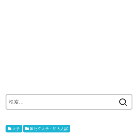
検
索:
大学
国公立大学・私大入試