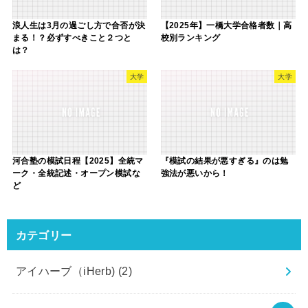
浪人生は3月の過ごし方で合否が決
【2025年】一橋大学合格者数｜高
まる！？必ずすべきこと２つと
校別ランキング
は？
大学
大学
河合塾の模試日程【2025】全統マ
『模試の結果が悪すぎる』のは勉
ーク・全統記述・オープン模試な
強法が悪いから！
ど
カテゴリー
アイハーブ（iHerb)
(2)