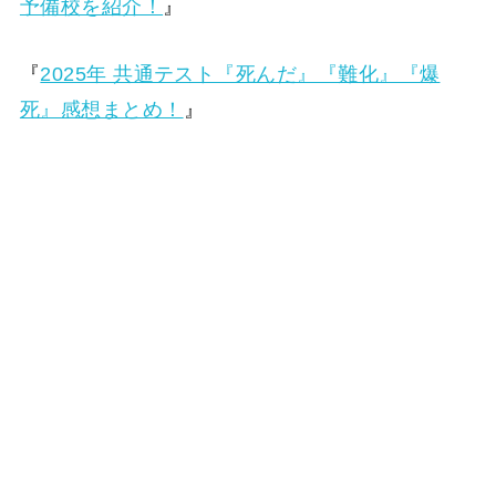
予備校を紹介！
』
『
2025年 共通テスト『死んだ』『難化』『爆
死』感想まとめ！
』