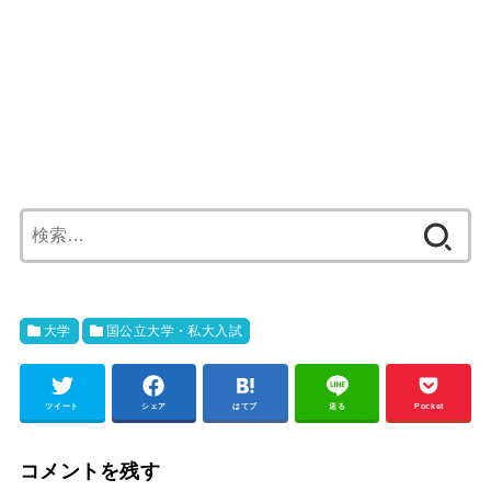
検
索:
大学
国公立大学・私大入試
ツイート
シェア
はてブ
送る
Pocket
コメントを残す