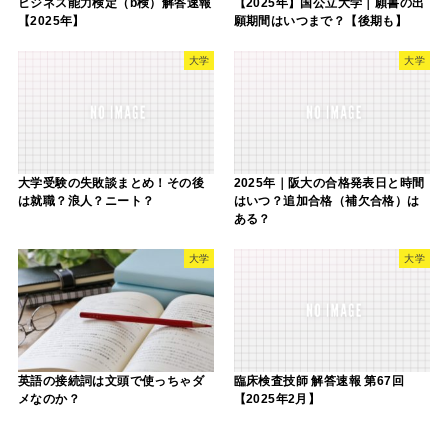
ビジネス能力検定（b検）解答速報
【2025年】国公立大学｜願書の出
【2025年】
願期間はいつまで？【後期も】
大学
大学
大学受験の失敗談まとめ！その後
2025年｜阪大の合格発表日と時間
は就職？浪人？ニート？
はいつ？追加合格（補欠合格）は
ある？
大学
大学
英語の接続詞は文頭で使っちゃダ
臨床検査技師 解答速報 第67回
メなのか？
【2025年2月】