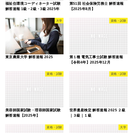
福祉住環境コーディネーター試験
第51回 社会保険労務士 解答速報
解答速報 1級・2級・3級 2025年
【2025年8月】
大学
資格・試験
東京農業大学 解答速報 2025
第１種 電気工事士試験 解答速報
【令和4年】2025年12月
資格・試験
資格・試験
美容師国家試験・理容師国家試験
世界遺産検定 解答速報 2025 ２級
解答速報【2025年】
｜３級｜１級
資格・試験
大学