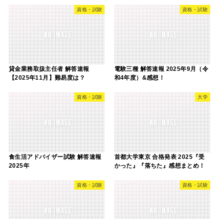
資格・試験
資格・試験
貸金業務取扱主任者 解答速報
電験三種 解答速報 2025年9月（令
【2025年11月】難易度は？
和4年度）&感想！
資格・試験
大学
食生活アドバイザー試験 解答速報
首都大学東京 合格発表 2025『受
2025年
かった』『落ちた』感想まとめ！
資格・試験
資格・試験