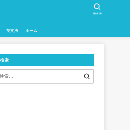
SEARCH
英文法
ホーム
検索
検
索: