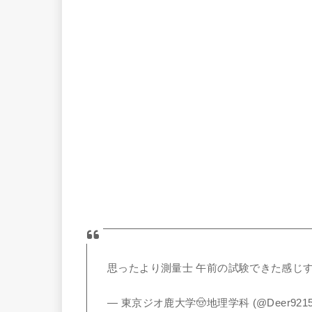
思ったより測量士 午前の試験できた感じ
— 東京ジオ鹿大学🤠地理学科 (@Deer9215