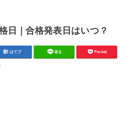
合格日｜合格発表日はいつ？
はてブ
送る
Pocket
す