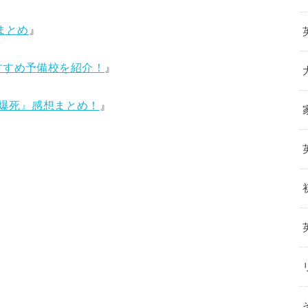
まとめ
』
すすめ予備校を紹介！
』
『爆死』感想まとめ！
』