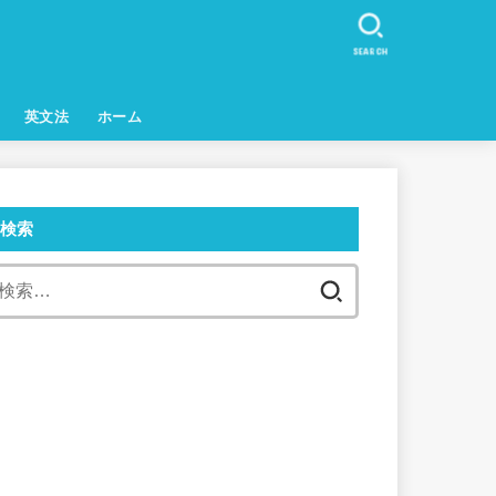
SEARCH
英文法
ホーム
検索
検
索: