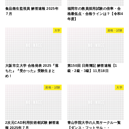
食品衛生監視員 解答速報 2025年
福岡市の教員採用試験の倍率・合
７月
格最低点・合格ラインは？【令和4
年度】
大学
資格・試験
大阪市立大学 合格発表 2025『落
第150回 日商簿記 解答速報【1
ちた』『受かった』受験生まと
級・2級・3級】11月18日
め！
資格・試験
大学
2次元CAD利用技術者試験 解答速
青山学院大学の人気サークル一覧
報 2025年７月
【ダンス・フットサル・・