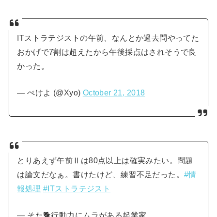
ITストラテジストの午前、なんとか過去問やってた
おかげで7割は超えたから午後採点はされそうで良
かった。
— ぺけよ (@Xyo)
October 21, 2018
とりあえず午前Ⅱは80点以上は確実みたい。問題
は論文だなぁ。書けたけど、練習不足だった。
#情
報処理
#ITストラテジスト
— そた🐕行動力にムラがある起業家