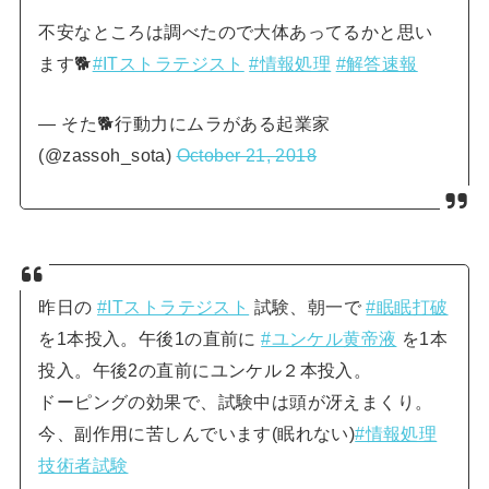
不安なところは調べたので大体あってるかと思い
ます🐕
#ITストラテジスト
#情報処理
#解答速報
— そた🐕行動力にムラがある起業家
(@zassoh_sota)
October 21, 2018
昨日の
#ITストラテジスト
試験、朝一で
#眠眠打破
を1本投入。午後1の直前に
#ユンケル黄帝液
を1本
投入。午後2の直前にユンケル２本投入。
ドーピングの効果で、試験中は頭が冴えまくり。
今、副作用に苦しんでいます(眠れない)
#情報処理
技術者試験