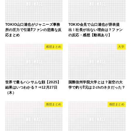
TOKIO山口達也がジャニーズ事務
TOKIO会見で山口達也が辞表提
所の圧力で引退⁉ファンの悲痛な反
出！社長が出ない理由は？ファン
応まとめ
の反応・感想【動画あり】
感想まとめ
大学
世界で最もハンサムな顔【2025】
国際信州学院大学とは？架空の大
結果はいつわかる？⇒12月27日
学で釣り⁉元は２chのネタだった？
（木）
感想まとめ
感想まとめ