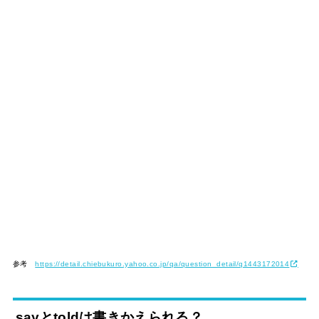
参考
https://detail.chiebukuro.yahoo.co.jp/qa/question_detail/q1443172014
sayとtoldは書きかえられる？