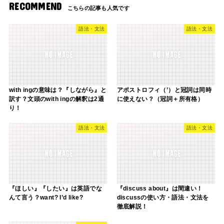
RECOMMEND
語法・文法
語法・文法
with ingの意味は？『しながら』と
アポストロフィ（’）と冠詞は同時
訳す？文頭のwith ingの解釈は2通
に使えない？（冠詞＋所有格）
り！
語法・文法
語法・文法
『ほしい』『したい』は英語でな
『discuss about』は間違い！
んて言う？want? I’d like?
discussの使い方・語法・文法を
徹底解説！