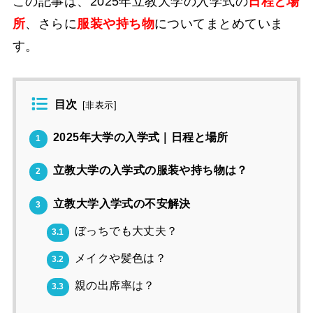
この記事は、2025年立教大学の入学式の
日程と場
所
、さらに
服装や持ち物
についてまとめていま
す。
目次
[
非表示
]
2025年大学の入学式｜日程と場所
1
立教大学の入学式の服装や持ち物は？
2
立教大学入学式の不安解決
3
ぼっちでも大丈夫？
3.1
メイクや髪色は？
3.2
親の出席率は？
3.3