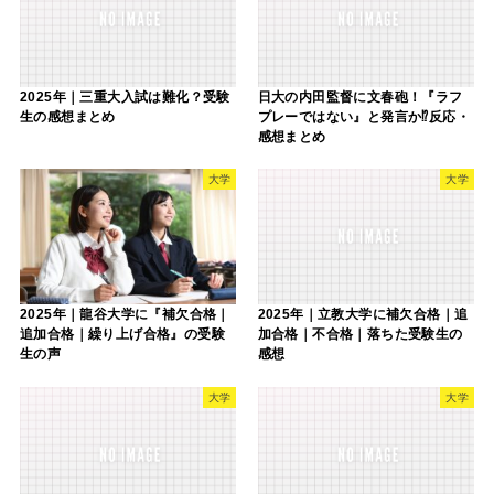
2025年｜三重大入試は難化？受験
日大の内田監督に文春砲！『ラフ
生の感想まとめ
プレーではない』と発言か⁉反応・
感想まとめ
大学
大学
2025年｜龍谷大学に『補欠合格｜
2025年｜立教大学に補欠合格｜追
追加合格｜繰り上げ合格』の受験
加合格｜不合格｜落ちた受験生の
生の声
感想
大学
大学