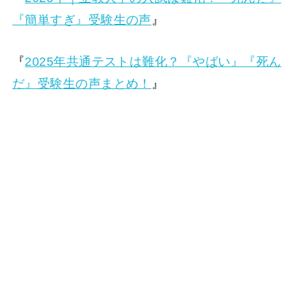
『簡単すぎ』受験生の声
』
『
2025年共通テストは難化？『やばい』『死ん
だ』受験生の声まとめ！
』