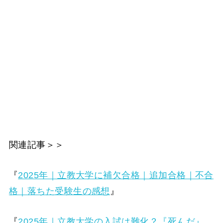
関連記事＞＞
『
2025年｜立教大学に補欠合格｜追加合格｜不合
格｜落ちた受験生の感想
』
『
2025年｜立教大学の入試は難化？『死んだ』