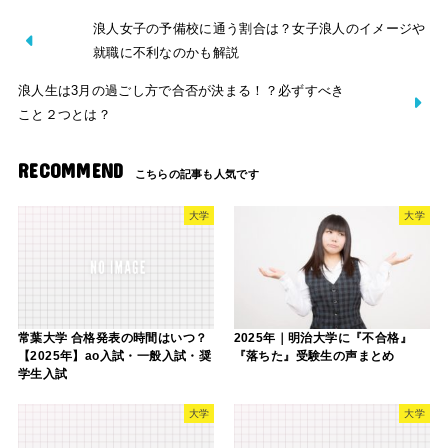
浪人女子の予備校に通う割合は？女子浪人のイメージや
就職に不利なのかも解説
浪人生は3月の過ごし方で合否が決まる！？必ずすべき
こと２つとは？
RECOMMEND
大学
大学
常葉大学 合格発表の時間はいつ？
2025年｜明治大学に『不合格』
【2025年】ao入試・一般入試・奨
『落ちた』受験生の声まとめ
学生入試
大学
大学