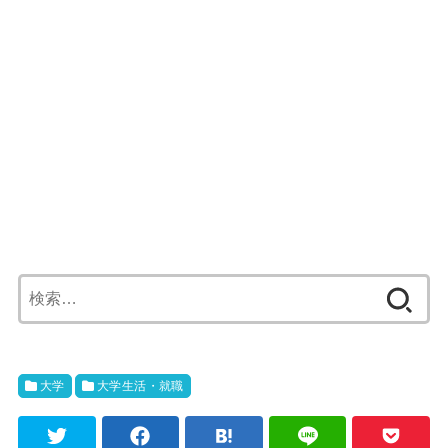
検
索:
大学
大学生活・就職