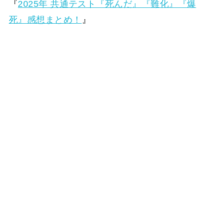
『
2025年 共通テスト『死んだ』『難化』『爆
死』感想まとめ！
』