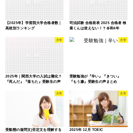
【2025年】学習院大学合格者数｜
司法試験 合格発表 2025 合格者 検
高校別ランキング
索くんは使えない！？令和4年
大学
大学
2025年｜関西大学の入試は難化？
受験勉強が『辛い』『きつい』
『死んだ』『落ちた』受験生の声
『もう嫌』受験生の声まとめ
大学
大学
受動態の疑問文|否定文を理解する
2025年 12月 TOEIC