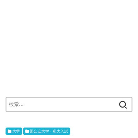
検
索:
大学
国公立大学・私大入試