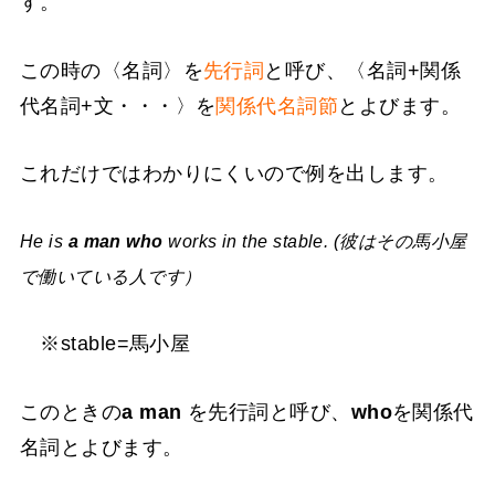
す。
この時の〈名詞〉を
先行詞
と呼び、〈名詞+関係
代名詞+文・・・〉を
関係代名詞節
とよびます。
これだけではわかりにくいので例を出します。
He is
a man who
works in the stable. (彼はその馬小屋
で働いている人です）
※stable=馬小屋
このときの
a man
を先行詞と呼び、
who
を関係代
名詞とよびます。