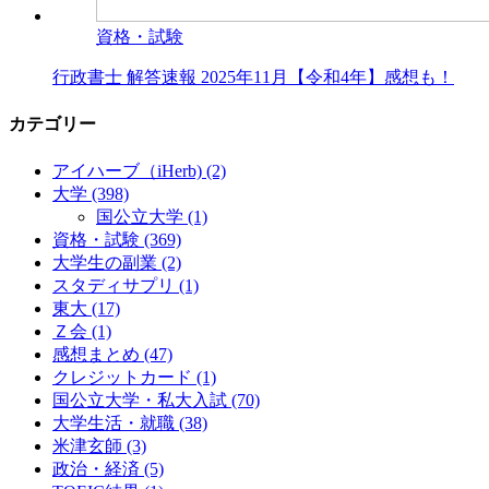
資格・試験
行政書士 解答速報 2025年11月【令和4年】感想も！
カテゴリー
アイハーブ（iHerb)
(2)
大学
(398)
国公立大学
(1)
資格・試験
(369)
大学生の副業
(2)
スタディサプリ
(1)
東大
(17)
Ｚ会
(1)
感想まとめ
(47)
クレジットカード
(1)
国公立大学・私大入試
(70)
大学生活・就職
(38)
米津玄師
(3)
政治・経済
(5)