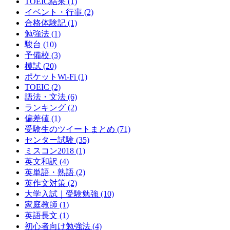
TOEIC結果
(1)
イベント・行事
(2)
合格体験記
(1)
勉強法
(1)
駿台
(10)
予備校
(3)
模試
(20)
ポケットWi-Fi
(1)
TOEIC
(2)
語法・文法
(6)
ランキング
(2)
偏差値
(1)
受験生のツイートまとめ
(71)
センター試験
(35)
ミスコン2018
(1)
英文和訳
(4)
英単語・熟語
(2)
英作文対策
(2)
大学入試｜受験勉強
(10)
家庭教師
(1)
英語長文
(1)
初心者向け勉強法
(4)