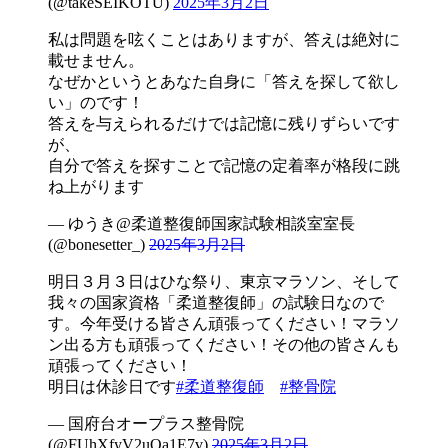
(@takeSEIKOTU)
2025年3月2日
私は問題を呟くことはありますが、答えは絶対に
載せません。
なぜかというとあなた自身に「答えを探して欲し
い」のです！
答えを与えられるだけでは記憶に残りずらいです
が、
自分で答えを探すことで記憶の定着率が格段に跳
ね上がります
— ゆうき@柔道整復師国家試験相談室室長
(@bonesetter_)
2025年3月2日
明日３月３日はひな祭り、東京マラソン、そして
我々の国家資格「柔道整復師」の試験日なので
す。今年受ける皆さん頑張ってください！マラソ
ン出る方も頑張ってください！その他の皆さんも
頑張ってください！
明日は休診日です
#柔道整復師
#整骨院
— 国府台オープラス整骨院
(@FUhXfyV2uOa1E7v)
2025年3月2日