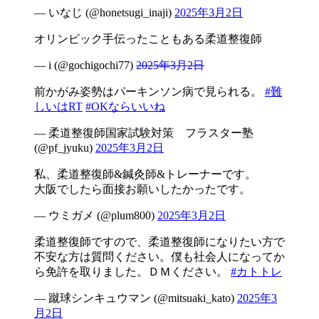
— いなじ (@honetsugi_inaji)
2025年3月2日
オリンピック手伝ったこともある柔道整復師
— i (@gochigochi77)
2025年3月2日
前かがみ姿勢はパーキンソン病で見られる。
#難
しいはRT
#OKならいいね
— 柔道整復師国家試験対策 フラスター塾
(@pf_jyuku)
2025年3月2日
私、柔道整復師&鍼灸師&トレーナーです。
大阪でしたら面接お願いしたかったです。
— ウミガメ (@plum800)
2025年3月2日
柔道整復師ですので、柔道整復師になりたい方で
不安な方は質問ください。僕も社会人になってか
ら免許を取りました。ＤＭください。
#カトトレ
— 蹴球シンキュウマン (@mitsuaki_kato)
2025年3
月2日