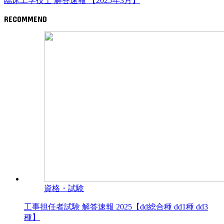
臨床工学技士 解答速報 【2025年3月】
RECOMMEND
資格・試験
工事担任者試験 解答速報 2025【dd総合種 dd1種 dd3
種】