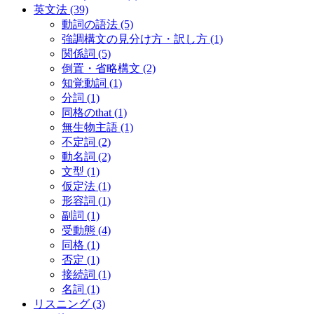
英文法
(39)
動詞の語法
(5)
強調構文の見分け方・訳し方
(1)
関係詞
(5)
倒置・省略構文
(2)
知覚動詞
(1)
分詞
(1)
同格のthat
(1)
無生物主語
(1)
不定詞
(2)
動名詞
(2)
文型
(1)
仮定法
(1)
形容詞
(1)
副詞
(1)
受動態
(4)
同格
(1)
否定
(1)
接続詞
(1)
名詞
(1)
リスニング
(3)