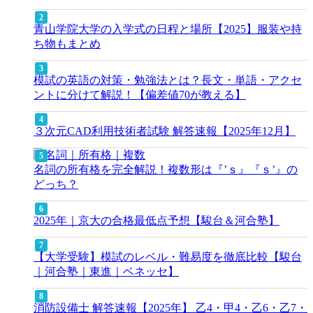
青山学院大学の入学式の日程と場所【2025】服装や持
ち物もまとめ
模試の英語の対策・勉強法とは？長文・単語・アクセ
ントに分けて解説！【偏差値70が教える】
３次元CAD利用技術者試験 解答速報【2025年12月】
名詞の所有格を完全解説！複数形は『’ｓ』『ｓ’』の
どっち？
2025年｜京大の合格最低点予想【駿台＆河合塾】
【大学受験】模試のレベル・難易度を徹底比較【駿台
｜河合塾｜東進｜ベネッセ】
消防設備士 解答速報【2025年】 乙4・甲4・乙6・乙7・