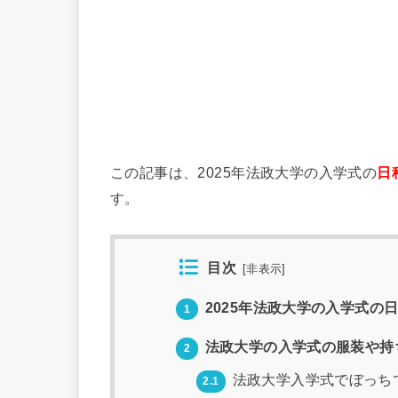
この記事は、2025年法政大学の入学式の
日
す。
目次
[
非表示
]
2025年法政大学の入学式の
1
法政大学の入学式の服装や持
2
法政大学入学式でぼっち
2.1