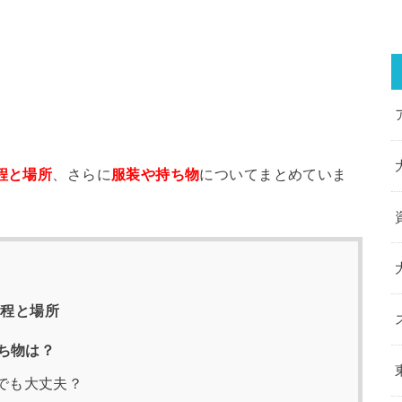
程と場所
、さらに
服装や持ち物
についてまとめていま
日程と場所
ち物は？
でも大丈夫？