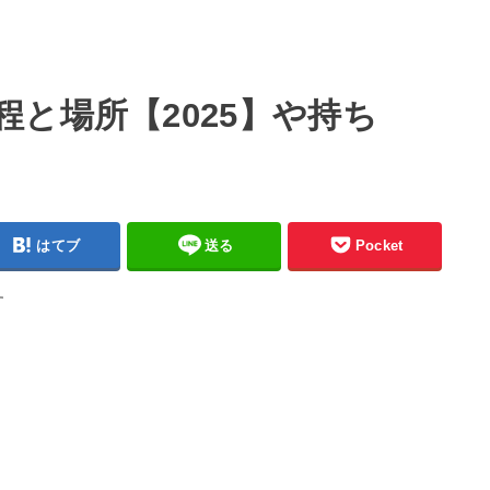
と場所【2025】や持ち
はてブ
送る
Pocket
す