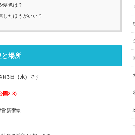
や髪色は？
席したほうがいい？
程と場所
年4月3日（水）
です。
園2-3)
都営新宿線