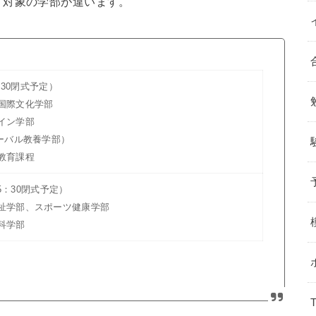
、対象の学部が違います。
：30閉式予定）
国際文化学部
イン学部
ーバル教養学部）
教育課程
5：30閉式予定）
祉学部、スポーツ健康学部
科学部