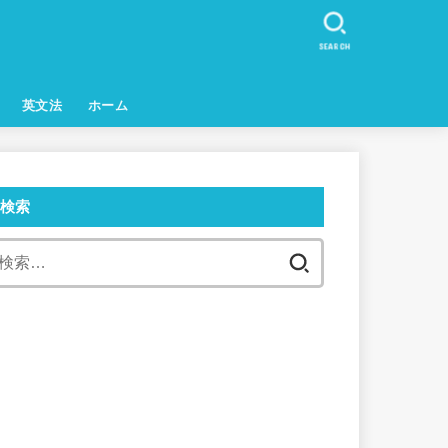
SEARCH
英文法
ホーム
検索
検
索: