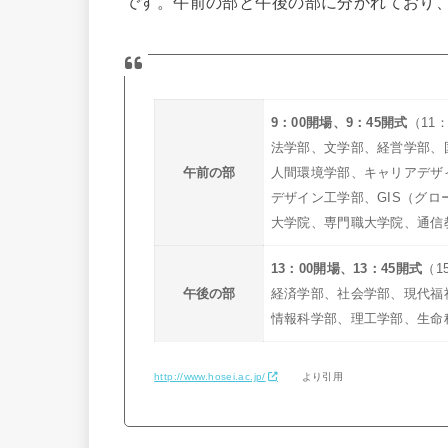
です。午前の部と午後の部に分かれており
9：00開場、9：45開式
（11
法学部、文学部、経営学部、
午前の部
人間環境学部、キャリアデザ
デザイン工学部、GIS（グロ
大学院、専門職大学院、通信
13：00開場、13：45開式
（1
午後の部
経済学部、社会学部、現代福
情報科学部、理工学部、生命
http://www.hosei.ac.jp/
より引用