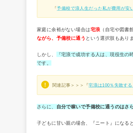
『
予備校で浪人生だった私が費用が安
家庭に余裕がない場合は
宅浪
（自宅や図書
ながら、予備校に通う
という選択肢もあり
しかし、
『宅浪で成功する人は、現役生の
です。
関連記事＞＞＞『
宅浪は100％失敗す
さらに、
自分で稼いで予備校に通うのはさ
子どもに甘い親の場合、『ニート』になる