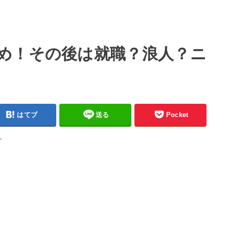
め！その後は就職？浪人？ニ
はてブ
送る
Pocket
す