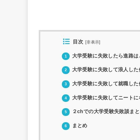
目次
[
非表示
]
大学受験に失敗したら進路は
1
大学受験に失敗して浪人した
2
大学受験に失敗して就職した
3
大学受験に失敗してニートに
4
２chでの大学受験失敗談まと
5
まとめ
6