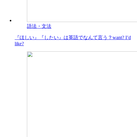
語法・文法
『ほしい』『したい』は英語でなんて言う？want? I’d
like?