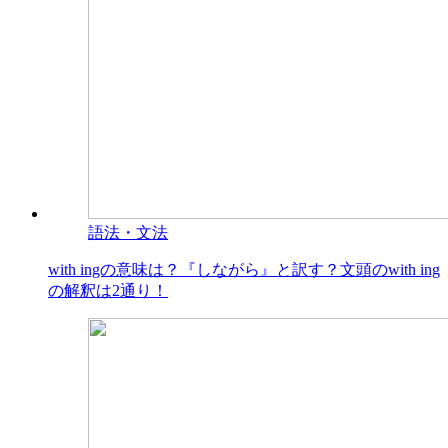
語法・文法
with ingの意味は？『しながら』と訳す？文頭のwith ing
の解釈は2通り！