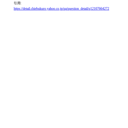
引用:
https://detail.chiebukuro.yahoo.co.jp/qa/question_detail/q12107664272