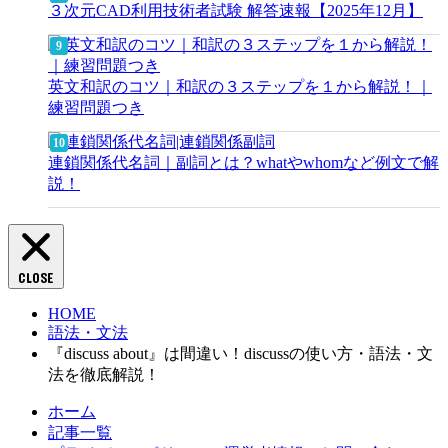
３次元CAD利用技術者試験 解答速報【2025年12月】
英文和訳のコツ｜和訳の３ステップを１から解説！｜
練習問題つき
連鎖関係代名詞｜副詞とは？whatやwhomなど例文で解
説！
CLOSE
HOME
語法・文法
『discuss about』は間違い！discussの使い方・語法・文
法を徹底解説！
ホーム
記事一覧