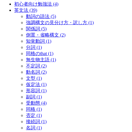
初心者向け勉強法
(4)
英文法
(39)
動詞の語法
(5)
強調構文の見分け方・訳し方
(1)
関係詞
(5)
倒置・省略構文
(2)
知覚動詞
(1)
分詞
(1)
同格のthat
(1)
無生物主語
(1)
不定詞
(2)
動名詞
(2)
文型
(1)
仮定法
(1)
形容詞
(1)
副詞
(1)
受動態
(4)
同格
(1)
否定
(1)
接続詞
(1)
名詞
(1)