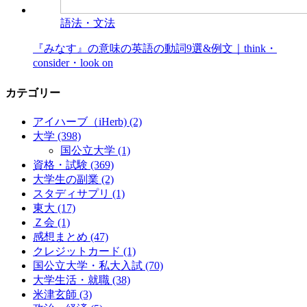
語法・文法
『みなす』の意味の英語の動詞9選&例文｜think・
consider・look on
カテゴリー
アイハーブ（iHerb)
(2)
大学
(398)
国公立大学
(1)
資格・試験
(369)
大学生の副業
(2)
スタディサプリ
(1)
東大
(17)
Ｚ会
(1)
感想まとめ
(47)
クレジットカード
(1)
国公立大学・私大入試
(70)
大学生活・就職
(38)
米津玄師
(3)