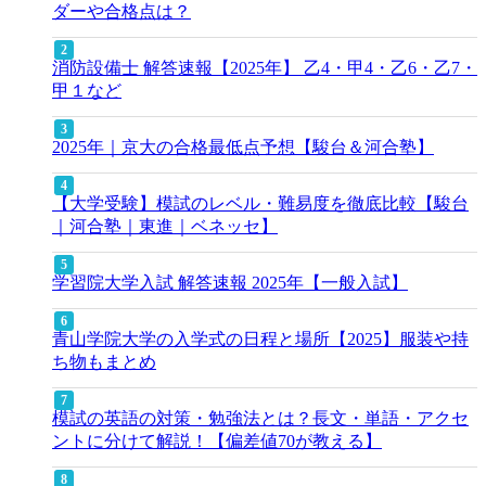
ダーや合格点は？
消防設備士 解答速報【2025年】 乙4・甲4・乙6・乙7・
甲１など
2025年｜京大の合格最低点予想【駿台＆河合塾】
【大学受験】模試のレベル・難易度を徹底比較【駿台
｜河合塾｜東進｜ベネッセ】
学習院大学入試 解答速報 2025年【一般入試】
青山学院大学の入学式の日程と場所【2025】服装や持
ち物もまとめ
模試の英語の対策・勉強法とは？長文・単語・アクセ
ントに分けて解説！【偏差値70が教える】