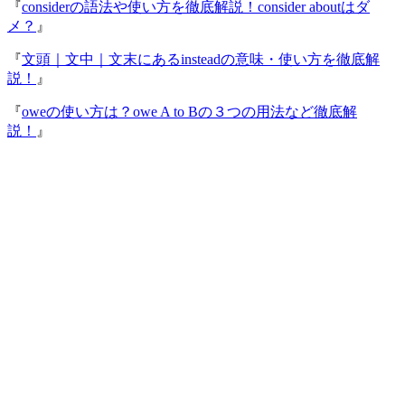
『
considerの語法や使い方を徹底解説！consider aboutはダ
メ？
』
『
文頭｜文中｜文末にあるinsteadの意味・使い方を徹底解
説！
』
『
oweの使い方は？owe A to Bの３つの用法など徹底解
説！
』