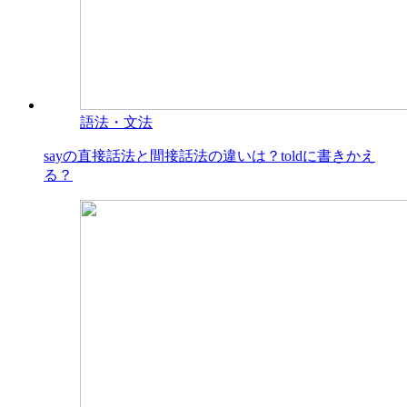
語法・文法
sayの直接話法と間接話法の違いは？toldに書きかえ
る？