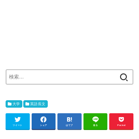
検
索:
大学
英語長文
ツイート
シェア
はてブ
送る
Pocket