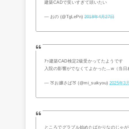
建築CADで笑いすぎて頭いたい
— おの (@TgLePn)
2018年4月27日
ｱｯ建築CAD検定2級受かってたようです
入院の影響がでなくてよかった…w（当日
— 🍑お嬢さば🍑 (@mi_suikyou)
2025年3
ところでグラブル始めたばかりなのじゃが