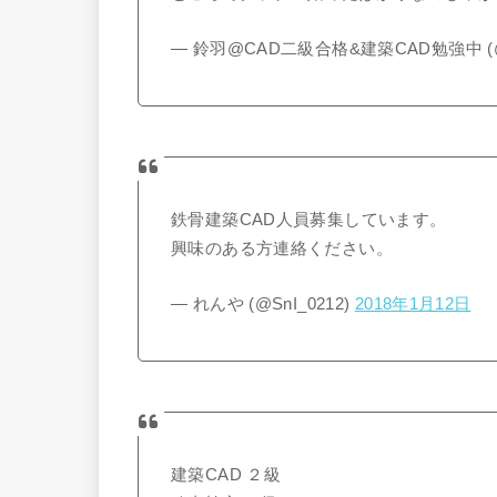
— 鈴羽@CAD二級合格&建築CAD勉強中 (@be
鉄骨建築CAD人員募集しています。
興味のある方連絡ください。
— れんや (@SnI_0212)
2018年1月12日
建築CAD ２級