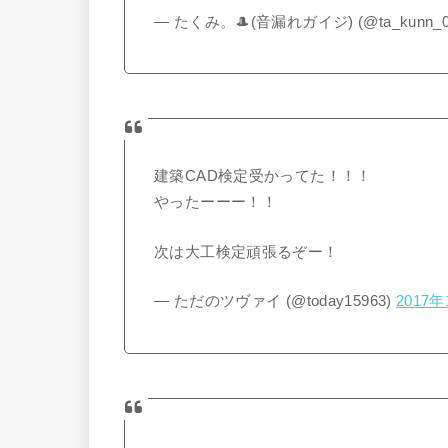
— たくみ。🎩(音漏れガイジ) (@ta_kunn_0
建築CAD検定受かってた！！！
やったーーー！！
次は大工検定頑張るぞー！
— ただのツヴァイ (@today15963)
2017年