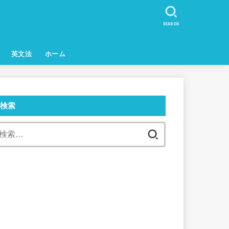
SEARCH
英文法
ホーム
検索
検
索: