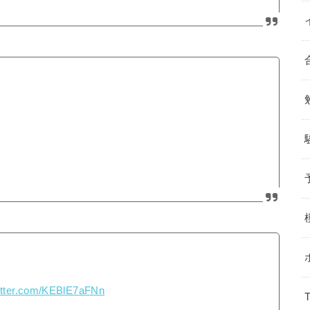
witter.com/KEBlE7aFNn